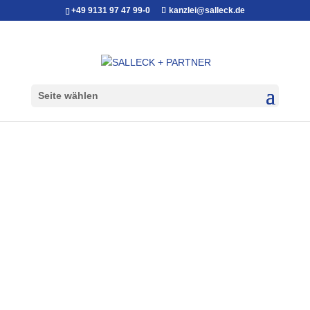
+49 9131 97 47 99-0
kanzlei@salleck.de
Seite wählen
HANDELS- UND
GESELLSCHAFTSREC
HT