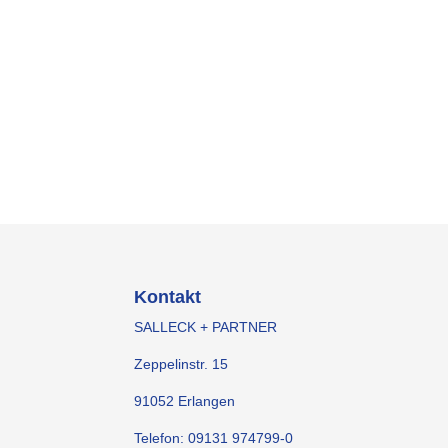
Körperschaftssteuerrecht
Gewerbesteuerrecht
Umsatzsteuerrecht
Grunderwerbssteuerrecht
Erbschafts- und Schenkungssteuerrecht
Kontakt
SALLECK + PARTNER
Zeppelinstr. 15
91052 Erlangen
Telefon: 09131 974799-0