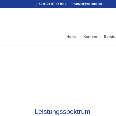
+49 9131 97 47 99-0
kanzlei@salleck.de
Home
Karriere
Beratu
STEUERRECHT
Leistungsspektrum